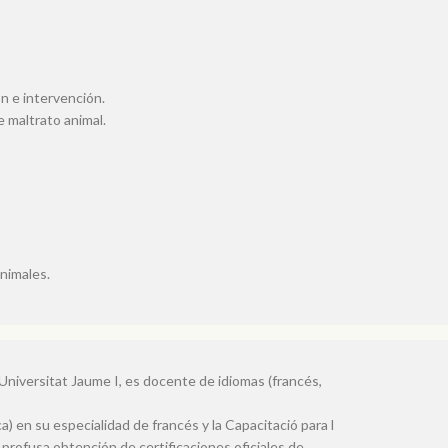
ón e intervención.
 maltrato animal.
animales.
Universitat Jaume I, es docente de idiomas (francés,
 en su especialidad de francés y la Capacitació para l
profusa obtención de certificaciones oficiales de