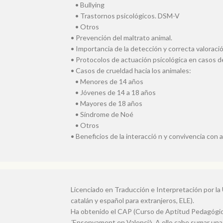
• Bullying
• Trastornos psicológicos. DSM-V
• Otros
• Prevención del maltrato animal.
• Importancia de la detección y correcta valoraci
• Protocolos de actuación psicológica en casos de
• Casos de crueldad hacia los animales:
• Menores de 14 años
• Jóvenes de 14 a 18 años
• Mayores de 18 años
• Síndrome de Noé
• Otros
• Beneficios de la interacció n y convivencia con 
Licenciado en Traducción e Interpretación por la 
catalán y español para extranjeros, ELE).
Ha obtenido el CAP (Curso de Aptitud Pedagógica)
´Ensenyament en Valencià. A ello cabe sumar una 