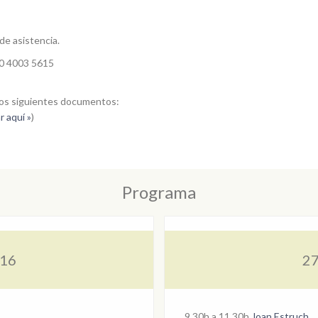
 de asistencia.
0 4003 5615
os siguientes documentos:
r aquí »
)
Programa
016
27
9.30h a 11.30h
Joan Estruch